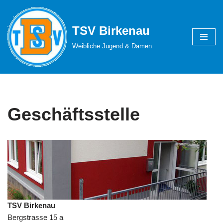
Zum
TSV Birkenau
Inhalt
Weibliche Jugend & Damen
springen
Geschäftsstelle
TSV Birkenau
Bergstrasse 15 a