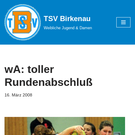
Zum
TSV Birkenau
Inhalt
Weibliche Jugend & Damen
springen
wA: toller
Rundenabschluß
16. März 2008