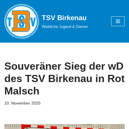
Zum
TSV Birkenau
Inhalt
Weibliche Jugend & Damen
springen
Souveräner Sieg der wD
des TSV Birkenau in Rot
Malsch
10. November 2025