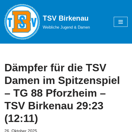
Zum
TSV Birkenau
Inhalt
Weibliche Jugend & Damen
springen
Dämpfer für die TSV
Damen im Spitzenspiel
– TG 88 Pforzheim –
TSV Birkenau 29:23
(12:11)
26. Oktober 2025