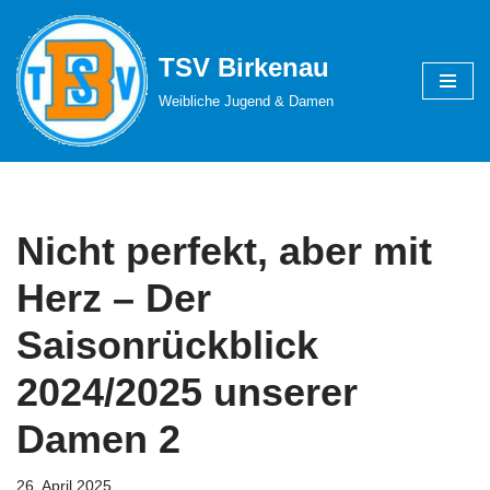
Zum
TSV Birkenau
Inhalt
Weibliche Jugend & Damen
springen
Nicht perfekt, aber mit
Herz – Der
Saisonrückblick
2024/2025 unserer
Damen 2
26. April 2025