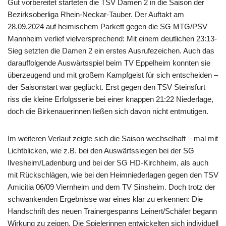
Gut vorbereitet starteten die TSV Damen 2 in die Saison der
Bezirksoberliga Rhein-Neckar-Tauber. Der Auftakt am
28.09.2024 auf heimischem Parkett gegen die SG MTG/PSV
Mannheim verlief vielversprechend: Mit einem deutlichen 23:13-
Sieg setzten die Damen 2 ein erstes Ausrufezeichen. Auch das
darauffolgende Auswärtsspiel beim TV Eppelheim konnten sie
überzeugend und mit großem Kampfgeist für sich entscheiden –
der Saisonstart war geglückt. Erst gegen den TSV Steinsfurt
riss die kleine Erfolgsserie bei einer knappen 21:22 Niederlage,
doch die Birkenauerinnen ließen sich davon nicht entmutigen.
Im weiteren Verlauf zeigte sich die Saison wechselhaft – mal mit
Lichtblicken, wie z.B. bei den Auswärtssiegen bei der SG
Ilvesheim/Ladenburg und bei der SG HD-Kirchheim, als auch
mit Rückschlägen, wie bei den Heimniederlagen gegen den TSV
Amicitia 06/09 Viernheim und dem TV Sinsheim. Doch trotz der
schwankenden Ergebnisse war eines klar zu erkennen: Die
Handschrift des neuen Trainergespanns Leinert/Schäfer begann
Wirkung zu zeigen. Die Spielerinnen entwickelten sich individuell