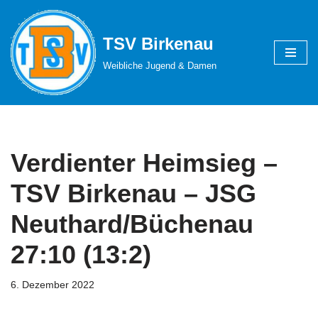
Zum
TSV Birkenau
Inhalt
Weibliche Jugend & Damen
springen
Verdienter Heimsieg –
TSV Birkenau – JSG
Neuthard/Büchenau
27:10 (13:2)
6. Dezember 2022